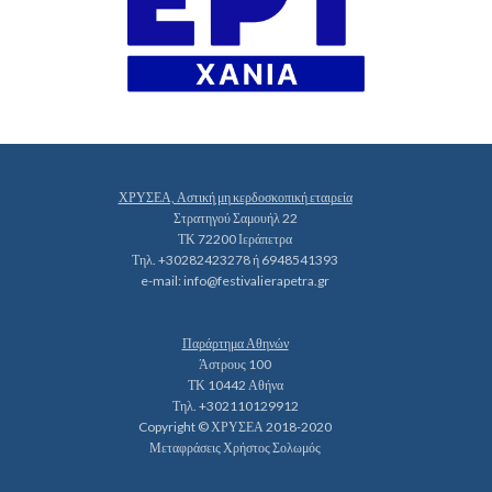
ΧΡΥΣΕΑ, Αστική μη κερδοσκοπική εταιρεία
Στρατηγού Σαμουήλ 22
ΤΚ 72200 Ιεράπετρα
Τηλ. +30282423278 ή 6948541393
e-mail:
info@festivalierapetra.gr
Παράρτημα Αθηνών
Άστρους 100
ΤΚ 10442 Αθήνα
Τηλ. +302110129912
Copyright © ΧΡΥΣΕΑ 2018-2020
Μεταφράσεις Χρήστος Σολωμός