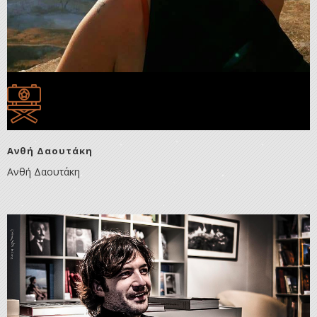
Ανθή Δαουτάκη
Ανθή Δαουτάκη