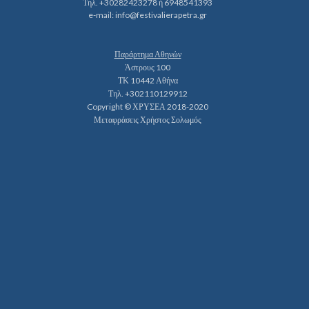
Τηλ. +30282423278 ή 6948541393
e-mail:
info@festivalierapetra.gr
Παράρτημα Αθηνών
Άστρους 100
ΤΚ 10442 Αθήνα
Τηλ. +302110129912
Copyright © ΧΡΥΣΕΑ 2018-2020
Μεταφράσεις Χρήστος Σολωμός