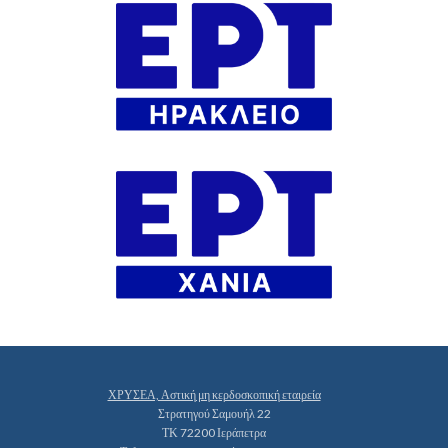
ΧΡΥΣΕΑ, Αστική μη κερδοσκοπική εταιρεία
Στρατηγού Σαμουήλ 22
ΤΚ 72200 Ιεράπετρα