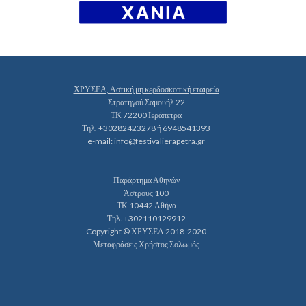
ΧΡΥΣΕΑ, Αστική μη κερδοσκοπική εταιρεία
Στρατηγού Σαμουήλ 22
ΤΚ 72200 Ιεράπετρα
Τηλ. +30282423278 ή 6948541393
e-mail:
info@festivalierapetra.gr
Παράρτημα Αθηνών
Άστρους 100
ΤΚ 10442 Αθήνα
Τηλ. +302110129912
Copyright © ΧΡΥΣΕΑ 2018-2020
Μεταφράσεις Χρήστος Σολωμός