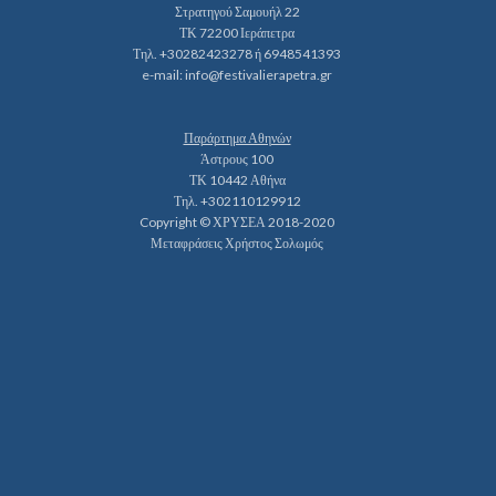
Στρατηγού Σαμουήλ 22
ΤΚ 72200 Ιεράπετρα
Τηλ. +30282423278 ή 6948541393
e-mail:
info@festivalierapetra.gr
Παράρτημα Αθηνών
Άστρους 100
ΤΚ 10442 Αθήνα
Τηλ. +302110129912
Copyright © ΧΡΥΣΕΑ 2018-2020
Μεταφράσεις Χρήστος Σολωμός