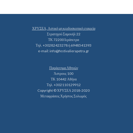
ΧΡΥΣΕΑ, Αστική μη κερδοσκοπική εταιρεία
Στρατηγού Σαμουήλ 22
ΤΚ 72200 Ιεράπετρα
Τηλ. +30282423278 ή 6948541393
e-mail:
info@festivalierapetra.gr
Παράρτημα Αθηνών
Άστρους 100
ΤΚ 10442 Αθήνα
Τηλ. +302110129912
Copyright © ΧΡΥΣΕΑ 2018-2020
Μεταφράσεις Χρήστος Σολωμός