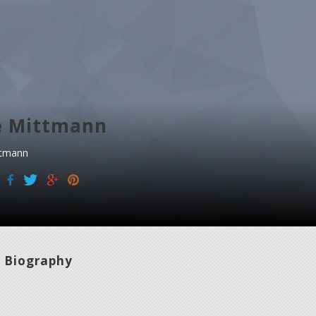
e Mittmann
ttmann
Biography