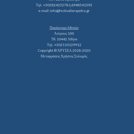
Τηλ. +30282423278 ή 6948541393
e-mail:
info@festivalierapetra.gr
Παράρτημα Αθηνών
Άστρους 100
ΤΚ 10442 Αθήνα
Τηλ. +302110129912
Copyright © ΧΡΥΣΕΑ 2018-2020
Μεταφράσεις Χρήστος Σολωμός