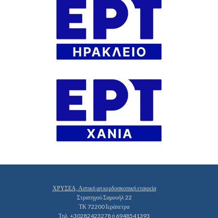
ΧΡΥΣΕΑ, Αστική μη κερδοσκοπική εταιρεία
Στρατηγού Σαμουήλ 22
ΤΚ 72200 Ιεράπετρα
Τηλ. +30282423278 ή 6948541393