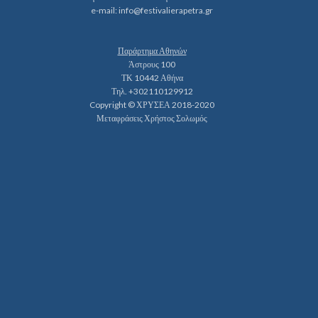
e-mail:
info@festivalierapetra.gr
Παράρτημα Αθηνών
Άστρους 100
ΤΚ 10442 Αθήνα
Τηλ. +302110129912
Copyright © ΧΡΥΣΕΑ 2018-2020
Μεταφράσεις Χρήστος Σολωμός