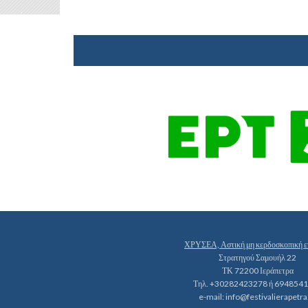
ΧΡΥΣΕΑ, Αστική μη κερδοσκοπική ε
Στρατηγού Σαμουήλ 22
ΤΚ 72200 Ιεράπετρα
Τηλ. +30282423278 ή 694854
e-mail:
info@festivalierapetra