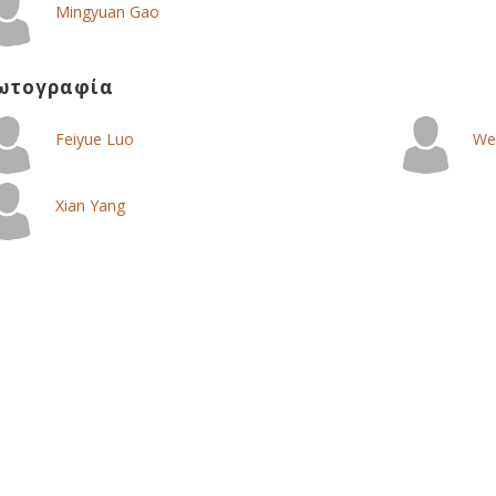
Mingyuan Gao
ωτογραφία
Feiyue Luo
We
Xian Yang