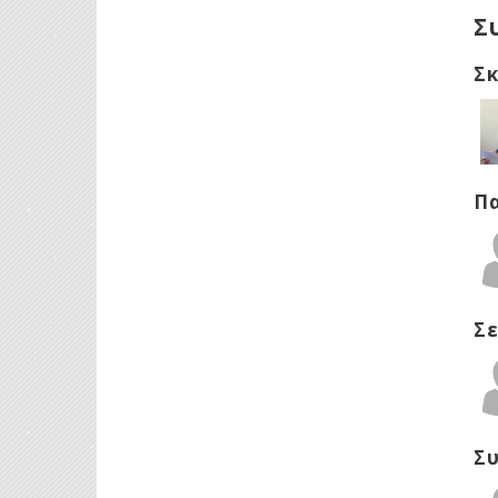
Σ
Σ
Π
Σ
Σ