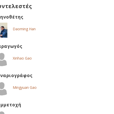
υντελεστές
κηνοθέτης
Daoming Han
αραγωγός
Xinhao Gao
εναριογράφος
Mingyuan Gao
υμμετοχή