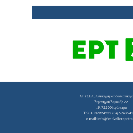
ΧΡΥΣΕΑ, Αστική μη κερδοσκοπική ε
Στρατηγού Σαμουήλ 22
ΤΚ 72200 Ιεράπετρα
Τηλ. +30282423278 ή 694854
e-mail:
info@festivalierapetra