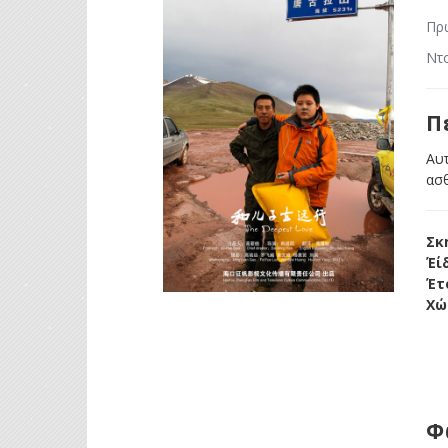
Πρ
Ντο
Π
Αυτ
ασθ
Σκ
Έί
Έτ
Χώ
Φ